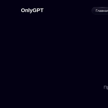
OnlyGPT
Главна
П