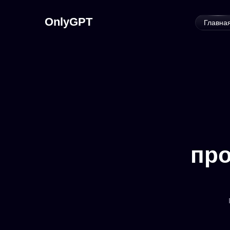
OnlyGPT
Главна
про