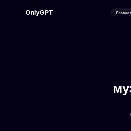
OnlyGPT
Главна
му