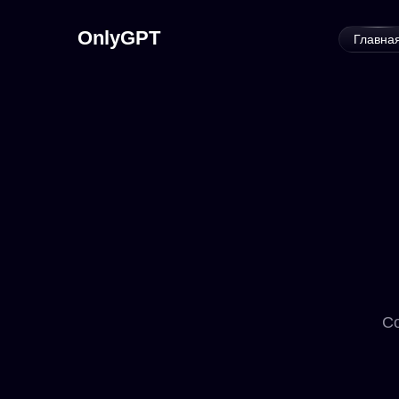
OnlyGPT
Главна
Со