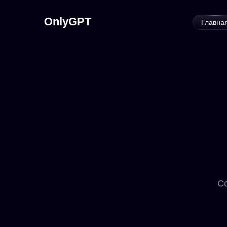
OnlyGPT
Главна
Со