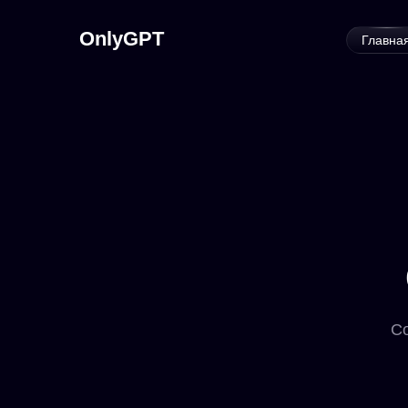
OnlyGPT
Главна
Со