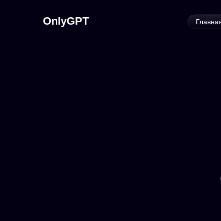
OnlyGPT
Главна