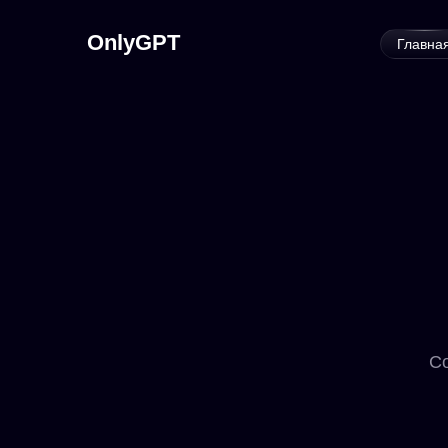
OnlyGPT
Главна
Со