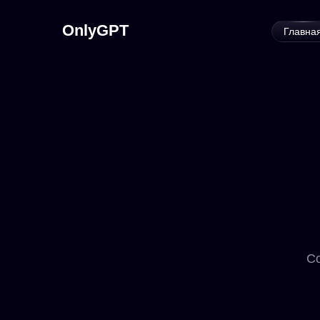
OnlyGPT
Главна
Со