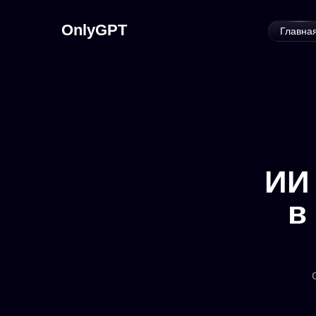
OnlyGPT
Главна
ИИ
в