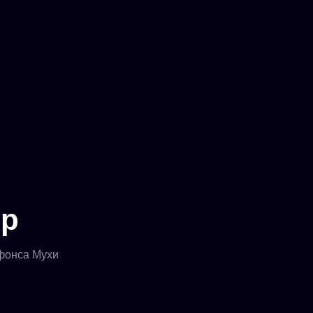
ор
ьфонса Мухи