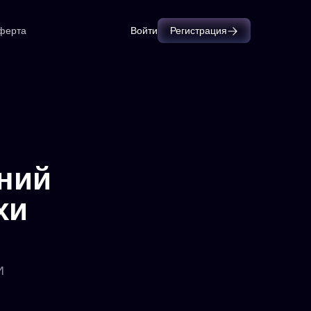
ферта
Войти
Регистрация
ний
хи
И