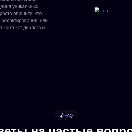
дания уникальных
росто опишите, что
я редактирования, или
 контекст диалога и
FAQ
веты на частые вопр